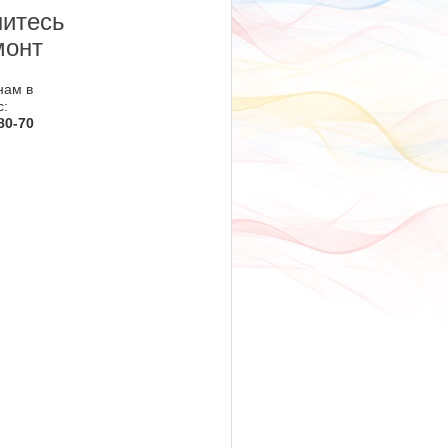
итесь
монт
нам в
с:
80-70