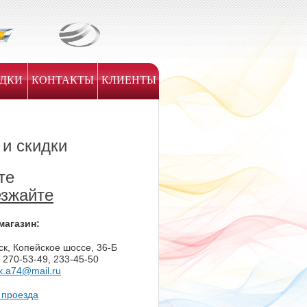
ИДКИ
КОНТАКТЫ
КЛИЕНТЫ
и скидки
те
езжайте
магазин:
ск, Копейское шоссе, 36-Б
) 270-53-49, 233-45-50
x.a74@mail.ru
 проезда